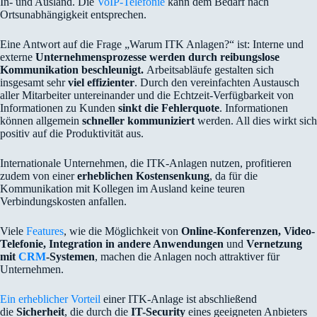
In- und Ausland. Die
VoIP-Telefonie
kann dem Bedarf nach
Ortsunabhängigkeit entsprechen.
Eine Antwort auf die Frage „Warum ITK Anlagen?“ ist: Interne und
externe
Unternehmensprozesse werden durch reibungslose
Kommunikation beschleunigt.
Arbeitsabläufe gestalten sich
insgesamt sehr
viel effizienter
. Durch den vereinfachten Austausch
aller Mitarbeiter untereinander und die Echtzeit-Verfügbarkeit von
Informationen zu Kunden
sinkt die Fehlerquote
. Informationen
können allgemein
schneller kommuniziert
werden. All dies wirkt sich
positiv auf die Produktivität aus.
Internationale Unternehmen, die ITK-Anlagen nutzen, profitieren
zudem von einer
erheblichen Kostensenkung
, da für die
Kommunikation mit Kollegen im Ausland keine teuren
Verbindungskosten anfallen.
Viele
Features
, wie die Möglichkeit von
Online-Konferenzen, Video-
Telefonie, Integration in andere Anwendungen
und
Vernetzung
mit
CRM
-Systemen
, machen die Anlagen noch attraktiver für
Unternehmen.
Ein erheblicher Vorteil
einer ITK-Anlage ist abschließend
die
Sicherheit
, die durch die
IT-Security
eines geeigneten Anbieters