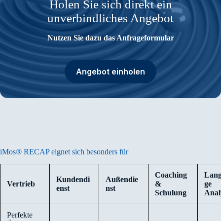
Holen Sie sich direkt ein
unverbindliches Angebot
Nutzen Sie dazu das Anfrageformular
Angebot einholen
iMos® RECAP eignet sich besonders für
Coaching
Langf
Kundendi
Außendie
Vertrieb
&
ge
enst
nst
Schulung
Anal
Perfekte