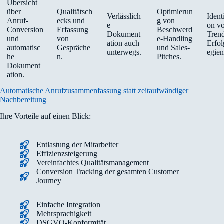
Übersicht
über
Qualitätsch
Optimierun
Verlässlich
Identi
Anruf-
ecks und
g von
e
on v
Conversion
Erfassung
Beschwerd
Dokument
Tren
und
von
e-Handling
ation auch
Erfol
automatisc
Gespräche
und Sales-
unterwegs.
egien
he
n.
Pitches.
Dokument
ation.
Automatische Anrufzusammenfassung statt zeitaufwändiger
Nachbereitung
Ihre Vorteile auf einen Blick:
Entlastung der Mitarbeiter
Effizienzsteigerung
Vereinfachtes Qualitätsmanagement
Conversion Tracking der gesamten Customer
Journey
Einfache Integration
Mehrsprachigkeit
DSGVO-Konformität