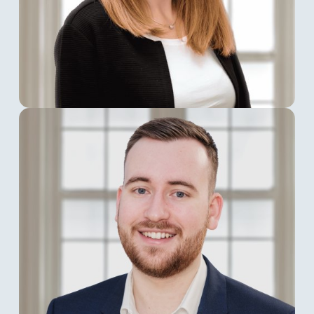
Sophia Theligmann
Sophia Theligmann
ist im Januar 2019 Teil
unseres Teams geworden. Sie agiert seit vielen
Jahren in der Telekommunikationsbranche
und war als Senior Solution Manager mehrere
Jahre verantwortlich für die Projektplanung
unserer Kundenprojekte sowie Set-up und
Launches. Seit Mai 2023 unterstützt sie unser
Sales Team in den Bereichen Vertrieb,
Onboarding von Neukunden und Account
Management als Senior Sales Manager.
Tom Weiland