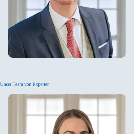
Christian Anton v. Banhans
Christian T. Anton v. Banhans
ist seit Mai
2015 Geschäftsführer der spusu Deutschland
GmbH und Gründungsgeschäftsführer der
internationalen Mobilfunk Expansionsprojekte
der Gruppe: spusu Italia s.r.l. sowie spusu UK
Ltd. Er verfügt über detailliertes
Unser Team von Experten
Branchenwissen dank seiner jahrelangen
Management Erfahrungen im Bereich
Telekommunikation und IT. Er war bei spusu
(Mass Response Service GmbH) in Wien
zuerst als Vertriebsleiter und später als Chief
Business Development Manager tätig. Seine
berufliche Laufbahn begann er als IT
Consultant und Auditor in Partnerschaft mit
einer renommierten
Wirtschaftsprüfungskanzlei in Wien.