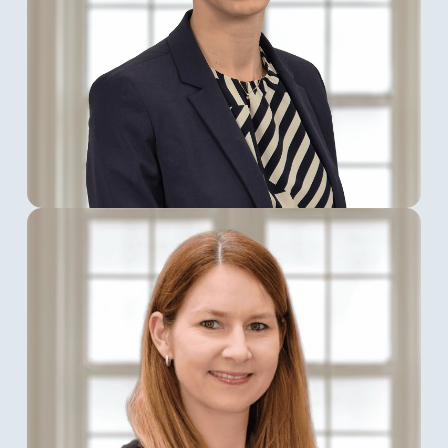
Patrizia Huber
Patrizia Huber
ist seit 2020 Teil des
Multiconnect Teams. Als Head of Sales und
Prokuristin verantwortet sie die strategische
Weiterentwicklung unserer
Vertriebsaktivitäten und Kundenbeziehungen.
Mit über zehn Jahren Erfahrung im B2B-
Vertrieb begleitet sie unsere Kunden dabei,
komplexe Anforderungen an
Unternehmenskommunikation in skalierbare
Lösungen zu übersetzen und versteht sich als
Sparringspartnerin für Entscheider:innen, die
nach Lösungen mit echtem Business Impact
suchen.