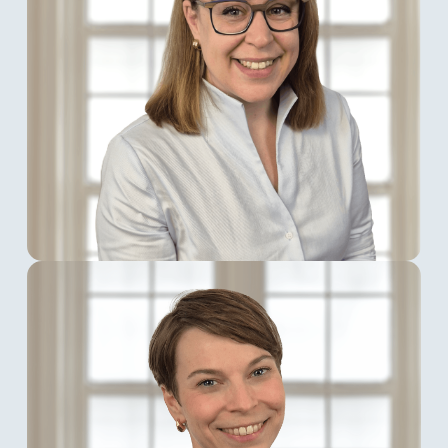
Lara Germann
Lara Germann
kam im Oktober 2020 als
Solutions & Project Manager zur spusu
Deutschland GmbH und wurde im Mai 2023
zum Head of Operations ernannt. Sie leitet die
operative Umsetzung von Projekten für
Multiconnect Neu- und Bestandskunden und
setzt dabei auf effiziente, zukunftsorientierte
Lösungen. Mit ihrem strategischen Ansatz und
ihrer Expertise meistert sie erfolgreich
komplexe Herausforderungen.