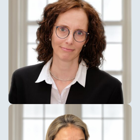
Büroorganisation. Seit 2020 hilft sie als
Portierungsmanager Kunden beim Umzug
ihrer Rufnummern zu Multiconnect und deren
Einrichtung. Seit Januar 2021 ergänzt sie
zusätzlich das Solutions Team bei der
Umsetzung von Projekten für Neu – und
Bestandskunden.
Tina Dreier
Tina Dreier
wurde 2015 zum Head of
Accounting bei Multiconnect ernannt. Davor
war sie seit Januar 2003 im Konzern der SNT
Deutschland AG für die Buchhaltungen
diverser Tochtergesellschaften und für
übergreifende Thematiken des Finanzbereichs
zuständig. 2009 wechselte sie von Frankfurt
am Main nach München. Seitdem bereichert