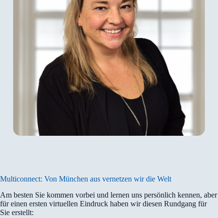
sie unser Unternehmen zu internen und
externen Finanzsachverhalten vor Ort.
Manuela Salgut
Manuela Salgut
ist seit August 2001 bei der
spusu Deutschland GmbH für den Bereich
Businesskunden Abrechnungen tätig. Im
Oktober 2002 wurde Sie zum Head of Billing
and Collections benannt. Darüber hinaus
unterstützt Sie den Bereich Finanzen.
Multiconnect: Von München aus vernetzen wir die Welt
Am besten Sie kommen vorbei und lernen uns persönlich kennen, aber
für einen ersten virtuellen Eindruck haben wir diesen Rundgang für
Sie erstellt: