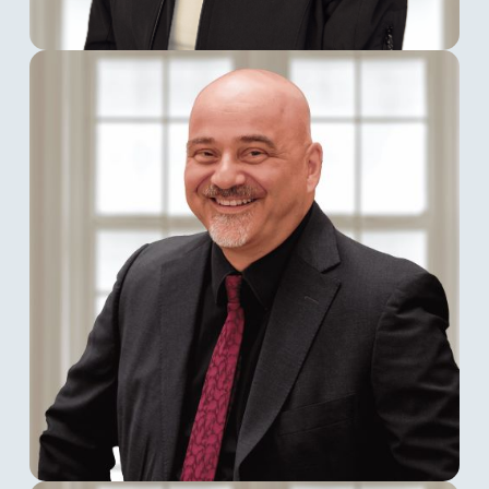
Khotan Adler
ist seit Juli 2025 als Solutions
Managerin bei der spusu Deutschland GmbH
tätig. Mit ihrem ingenieurwissenschaftlichen
Hintergrund unterstützt sie die operative
Umsetzung von Projekten für Multiconnect
Neu- und Bestandskunden und sorgt für
effiziente, zukunftsorientierte Lösungen.
Robert Bertol