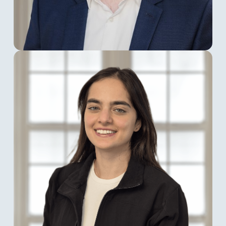
Tom Weiland
ist seit Oktober 2024 als
Marketing Manager bei der spusu
Deutschland GmbH für Marketing & PR
verantwortlich. In seiner Rolle kümmert er
sich um die Außenwirkung des
Unternehmens, sowie um die B2B-Marke
Multiconnect und ist speziell im Bereich des
Performance Marketings tätig. In enger
Zusammenarbeit mit unserem Sales Team
entwickelt er neue Vertriebskampagnen, um
stetig neue Kunden zu erreichen.
Khotan Adler