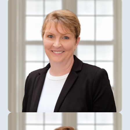
Robert Bertol
ist seit 2015 als Justiziar für
die spusu Deutschland GmbH tätig und
verantwortet neben den rechtlichen und
regulatorischen Angelegenheiten auch das
Carriermanagement. Seit 2011 vertritt er das
Unternehmen in branchenspezifischen
Gremien. Zuvor arbeitete er von 2000 bis
2007 bei verschiedenen
Mobilfunknetzbetreibern in den Bereichen
Customer Service, Customer Relation
Management und Legal Interception.
Zusätzlich zu seiner Qualifikation als
Volljurist verfügt er über eine systemische
Ausbildung und eine Fortbildung in
gewaltfreier Kommunikation.
Doreen Kahlert
Doreen Kahlert
hat im September 2001 als
Office Manager bei der spusu Deutschland
GmbH angefangen. Ihr Aufgabengebiet
umfasste über Jahre die gesamte