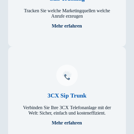
Tracken Sie wel­che Mar­ke­ting­quel­len we­lche
An­ru­fe er­zeu­gen
Mehr erfahren
3CX Sip Trunk
Ver­bin­den Sie Ihre 3CX Te­le­fon­an­la­ge mit der
Welt: Si­cher, ein­fach und kos­ten­effi­zi­ent.
Mehr erfahren