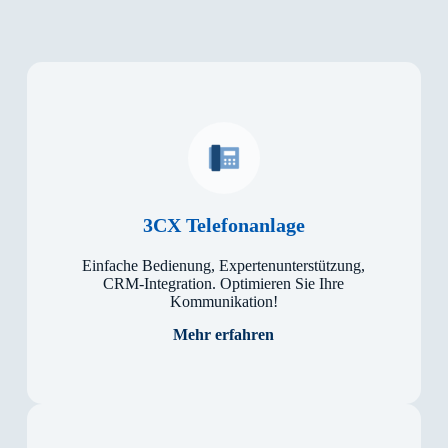
3CX Telefonanlage
Ein­fa­che Be­die­nung, Ex­per­ten­un­ter­stüt­zung,
CRM-In­te­gra­tion. Opti­mie­ren Sie Ihre
Kom­mu­ni­ka­tion!
Mehr erfahren