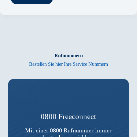
Wie
sicher
ist
Cloud
Telefonie?
Rufnummern
Bestellen Sie hier Ihre Service Nummern
0800 Freeconnect
Mit einer 0800 Rufnummer immer