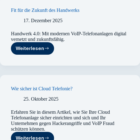
95
%
Fit für die Zukunft des Handwerks
scheitern
und
17. Dezember 2025
worauf
es
Handwerk 4.0: Mit modernen VoIP-Telefonanlagen digital
bei
vernetzt und zukunftsfähig.
der
Weiterlesen
Skalierung
Fit
wirklich
für
ankommt
die
Zukunft
des
Handwerks
Wie sicher ist Cloud Telefonie?
25. Oktober 2025
Erfahren Sie in diesem Artikel, wie Sie Ihre Cloud
Telefonanlage sicher einrichten und sich und Ihr
Unternehmen gegen Hackerangriffe und VoIP Fraud
schützen können.
Weiterlesen