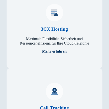
3CX Hosting
Maxi­male Flexi­bi­lität, Sicher­heit und
Ressour­cen­effi­zienz für Ihre Cloud-Te­le­fo­nie
Mehr erfahren
Call Tracking