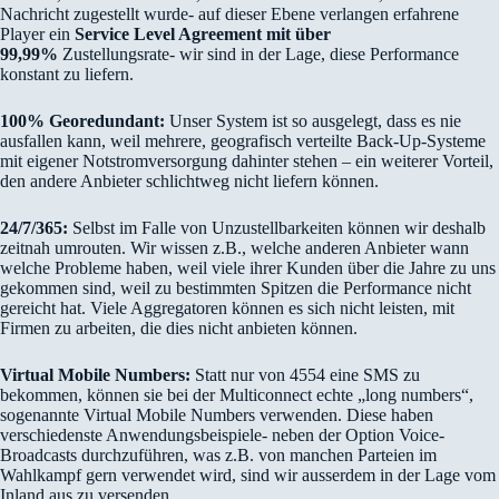
Nachricht zugestellt wurde- auf dieser Ebene verlangen erfahrene
Player ein
Service Level Agreement mit über
99,99%
Zustellungsrate- wir sind in der Lage, diese Performance
konstant zu liefern.
100% Georedundant:
Unser System ist so ausgelegt, dass es nie
ausfallen kann, weil mehrere, geografisch verteilte Back-Up-Systeme
mit eigener Notstromversorgung dahinter stehen – ein weiterer Vorteil,
den andere Anbieter schlichtweg nicht liefern können.
24/7/365:
Selbst im Falle von Unzustellbarkeiten können wir deshalb
zeitnah umrouten. Wir wissen z.B., welche anderen Anbieter wann
welche Probleme haben, weil viele ihrer Kunden über die Jahre zu uns
gekommen sind, weil zu bestimmten Spitzen die Performance nicht
gereicht hat. Viele Aggregatoren können es sich nicht leisten, mit
Firmen zu arbeiten, die dies nicht anbieten können.
Virtual Mobile Numbers:
Statt nur von 4554 eine SMS zu
bekommen, können sie bei der Multiconnect echte „long numbers“,
sogenannte Virtual Mobile Numbers verwenden. Diese haben
verschiedenste Anwendungsbeispiele- neben der Option Voice-
Broadcasts durchzuführen, was z.B. von manchen Parteien im
Wahlkampf gern verwendet wird, sind wir ausserdem in der Lage vom
Inland aus zu versenden.