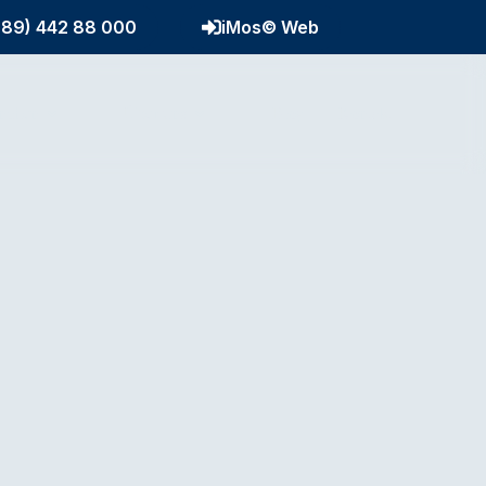
(89) 442 88 000
iMos© Web
nchen
Über uns
Blog
Kontakt