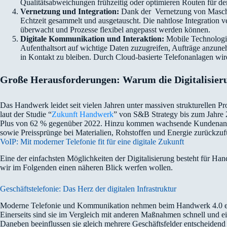
Qualitätsabweichungen frühzeitig oder optimieren Routen für d
Vernetzung und Integration:
Dank der Vernetzung von Maschi
Echtzeit gesammelt und ausgetauscht. Die nahtlose Integration v
überwacht und Prozesse flexibel angepasst werden können.
Digitale Kommunikation und Interaktion:
Mobile Technologie
Aufenthaltsort auf wichtige Daten zuzugreifen, Aufträge anzu
in Kontakt zu bleiben. Durch Cloud-basierte Telefonanlagen wird
Große Herausforderungen: Warum die Digitalisierun
Das Handwerk leidet seit vielen Jahren unter massiven strukturellen Pr
laut der Studie “
Zukunft Handwerk
” von S&B Strategy bis zum Jahre 
Plus von 62 % gegenüber 2022. Hinzu kommen wachsende Kundenansp
sowie Preissprünge bei Materialien, Rohstoffen und Energie zurückzuf
VoIP: Mit moderner Telefonie fit für eine digitale Zukunft
Eine der einfachsten Möglichkeiten der Digitalisierung besteht für Ha
wir im Folgenden einen näheren Blick werfen wollen.
Geschäftstelefonie: Das Herz der digitalen Infrastruktur
Moderne Telefonie und Kommunikation nehmen beim Handwerk 4.0 ein
Einerseits sind sie im Vergleich mit anderen Maßnahmen schnell und e
Daneben beeinflussen sie gleich mehrere Geschäftsfelder entscheidend