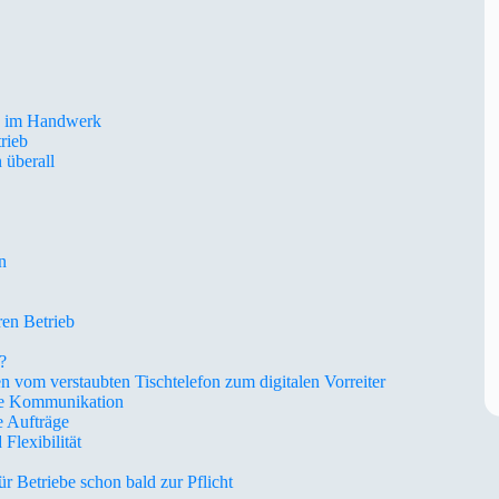
ie im Handwerk
rieb
 überall
n
ren Betrieb
?
 vom verstaubten Tischtelefon zum digitalen Vorreiter
ete Kommunikation
e Aufträge
lexibilität
r Betriebe schon bald zur Pflicht