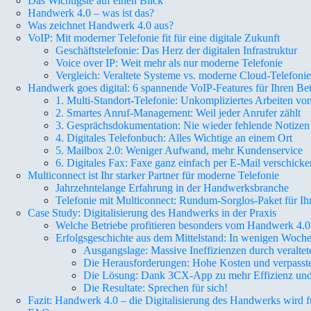
Das Wichtigste auf einen Blick
Handwerk 4.0 – was ist das?
Was zeichnet Handwerk 4.0 aus?
VoIP: Mit moderner Telefonie fit für eine digitale Zukunft
Geschäftstelefonie: Das Herz der digitalen Infrastruktur
Voice over IP: Weit mehr als nur moderne Telefonie
Vergleich: Veraltete Systeme vs. moderne Cloud-Telefon
Handwerk goes digital: 6 spannende VoIP-Features für Ihren Bet
1. Multi-Standort-Telefonie: Unkompliziertes Arbeiten von
2. Smartes Anruf-Management: Weil jeder Anrufer zählt
3. Gesprächsdokumentation: Nie wieder fehlende Notizen
4. Digitales Telefonbuch: Alles Wichtige an einem Ort
5. Mailbox 2.0: Weniger Aufwand, mehr Kundenservice
6. Digitales Fax: Faxe ganz einfach per E-Mail verschicke
Multiconnect ist Ihr starker Partner für moderne Telefonie
Jahrzehntelange Erfahrung in der Handwerksbranche
Telefonie mit Multiconnect: Rundum-Sorglos-Paket für Ih
Case Study: Digitalisierung des Handwerks in der Praxis
Welche Betriebe profitieren besonders vom Handwerk 4.0
Erfolgsgeschichte aus dem Mittelstand: In wenigen Wochen
Ausgangslage: Massive Ineffizienzen durch veralt
Die Herausforderungen: Hohe Kosten und verpasst
Die Lösung: Dank 3CX-App zu mehr Effizienz und F
Die Resultate: Sprechen für sich!
Fazit: Handwerk 4.0 – die Digitalisierung des Handwerks wird fü