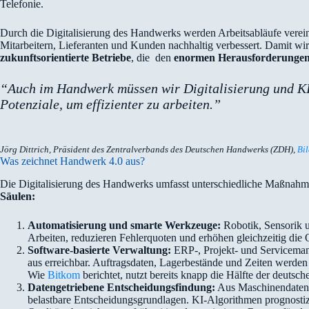
Telefonie.
Durch die Digitalisierung des Handwerks werden Arbeitsabläufe vereinf
Mitarbeitern, Lieferanten und Kunden nachhaltig verbessert. Damit 
zukunftsorientierte Betriebe
, die den
enormen Herausforderungen
“Auch im Handwerk müssen wir Digitalisierung und KI 
Potenziale, um effizienter zu arbeiten.”
Jörg Dittrich, Präsident des Zentral­verbands des Deutschen Handwerks (ZDH),
Bi
Was zeichnet Handwerk 4.0 aus?
Die Digitalisierung des Handwerks umfasst unterschiedliche Maßnahm
Säulen:
Automatisierung und smarte Werkzeuge:
Robotik, Sensorik 
Arbeiten, reduzieren Fehlerquoten und erhöhen gleichzeitig die Qu
Software-basierte Verwaltung:
ERP‑, Projekt- und Serviceman
aus erreichbar. Auftragsdaten, Lagerbestände und Zeiten werden
Wie
Bitkom
berichtet, nutzt bereits knapp die Hälfte der deuts
Datengetriebene Entscheidungsfindung:
Aus Maschinendaten,
belastbare Entscheidungsgrundlagen. KI-Algorithmen prognostizi