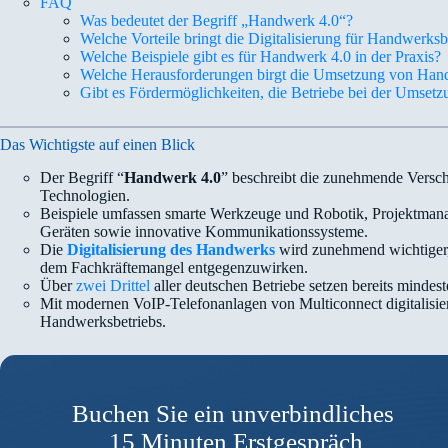
FAQ
Was bedeutet der Begriff „Handwerk 4.0“?
Welche Vorteile bringt die Digitalisierung für Handwerksb
Welche Beispiele gibt es für Handwerk 4.0 in der Praxis?
Welche Herausforderungen birgt die Umsetzung von Han
Gibt es Fördermöglichkeiten, die Betriebe bei der Umsetzu
Das Wichtigste auf einen Blick
Der Begriff “
Handwerk 4.0
” beschreibt die zunehmende Versc
Technologien.
Beispiele umfassen smarte Werkzeuge und Robotik, Projektmana
Geräten sowie innovative Kommunikationssysteme.
Die
Digitalisierung des Handwerks
wird zunehmend wichtiger,
dem Fachkräftemangel entgegenzuwirken.
Über
zwei Drittel
aller deutschen Betriebe setzen bereits mindest
Mit modernen VoIP-Telefonanlagen von Multiconnect digitalisiere
Handwerksbetriebs.
Buchen Sie ein unverbindliches
15 Minuten Erstgespräch