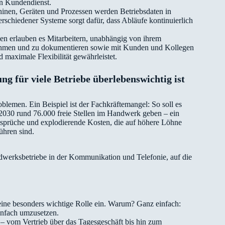
en Kundendienst.
nen, Geräten und Prozessen werden Betriebsdaten in
erschiedener Systeme sorgt dafür, dass Abläufe kontinuierlich
n erlauben es Mitarbeitern, unabhängig von ihrem
nehmen und zu dokumentieren sowie mit Kunden und Kollegen
 maximale Flexibilität gewährleistet.
g für viele Betriebe überlebenswichtig ist
oblemen. Ein Beispiel ist der Fachkräftemangel: So soll es
2030 rund 76.000 freie Stellen im Handwerk geben – ein
rüche und explodierende Kosten, die auf höhere Löhne
ühren sind.
ndwerksbetriebe in der Kommunikation und Telefonie, auf die
e besonders wichtige Rolle ein. Warum? Ganz einfach:
infach umzusetzen.
 – vom Vertrieb über das Tagesgeschäft bis hin zum