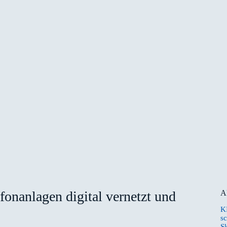
onanlagen digital vernetzt und
A
K
sc
S