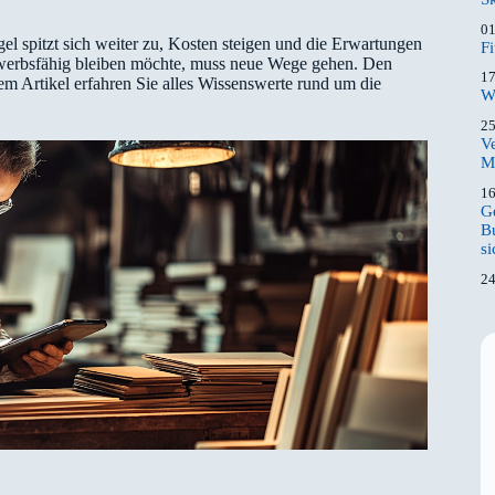
01
 spitzt sich weiter zu, Kosten steigen und die Erwartungen
F
ewerbsfähig bleiben möchte, muss neue Wege gehen. Den
17
em Artikel erfahren Sie alles Wissenswerte rund um die
Wi
25
V
M
16
G
Bu
s
24