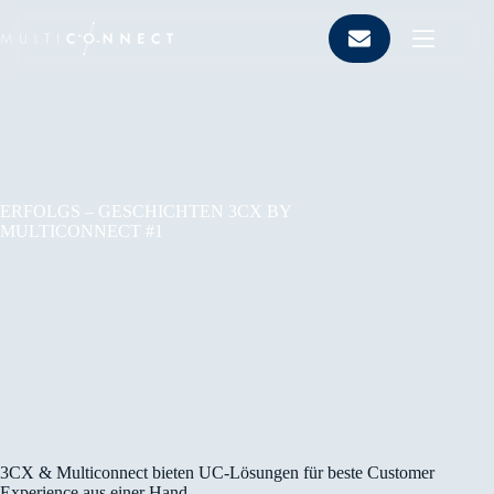
Zum
Inhalt
springen
ERFOLGS – GESCHICHTEN 3CX BY
MULTICONNECT #1
11. Mai 2020
3CX & Multiconnect bieten UC-Lösungen für beste Customer
Experience aus einer Hand.