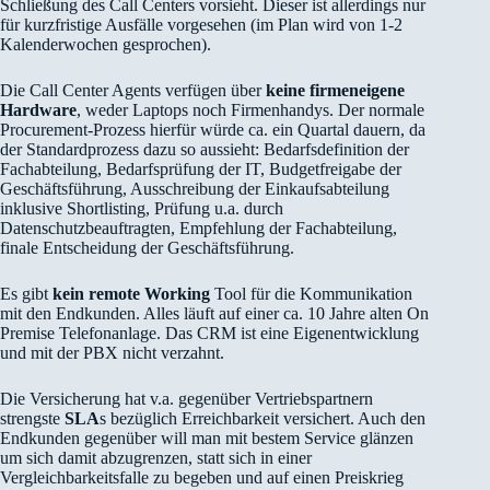
Schließung des Call Centers vorsieht. Dieser ist allerdings nur
für kurzfristige Ausfälle vorgesehen (im Plan wird von 1-2
Kalenderwochen gesprochen).
Die Call Center Agents verfügen über
keine firmeneigene
Hardware
, weder Laptops noch Firmenhandys. Der normale
Procurement-Prozess hierfür würde ca. ein Quartal dauern, da
der Standardprozess dazu so aussieht: Bedarfsdefinition der
Fachabteilung, Bedarfsprüfung der IT, Budgetfreigabe der
Geschäftsführung, Ausschreibung der Einkaufsabteilung
inklusive Shortlisting, Prüfung u.a. durch
Datenschutzbeauftragten, Empfehlung der Fachabteilung,
finale Entscheidung der Geschäftsführung.
Es gibt
kein remote Working
Tool für die Kommunikation
mit den Endkunden. Alles läuft auf einer ca. 10 Jahre alten On
Premise Telefonanlage. Das CRM ist eine Eigenentwicklung
und mit der PBX nicht verzahnt.
Die Versicherung hat v.a. gegenüber Vertriebspartnern
strengste
SLA
s bezüglich Erreichbarkeit versichert. Auch den
Endkunden gegenüber will man mit bestem Service glänzen
um sich damit abzugrenzen, statt sich in einer
Vergleichbarkeitsfalle zu begeben und auf einen Preiskrieg