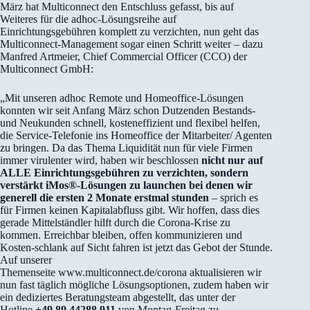
März hat Multiconnect den Entschluss gefasst, bis auf
Weiteres für die adhoc-Lösungsreihe auf
Einrichtungsgebühren komplett zu verzichten, nun geht das
Multiconnect-Management sogar einen Schritt weiter – dazu
Manfred Artmeier, Chief Commercial Officer (CCO) der
Multiconnect GmbH:
„Mit unseren adhoc Remote und Homeoffice-Lösungen
konnten wir seit Anfang März schon Dutzenden Bestands-
und Neukunden schnell, kosteneffizient und flexibel helfen,
die Service-Telefonie ins Homeoffice der Mitarbeiter/ Agenten
zu bringen. Da das Thema Liquidität nun für viele Firmen
immer virulenter wird, haben wir beschlossen
nicht nur auf
ALLE Einrichtungsgebühren zu verzichten, sondern
verstärkt iMos®-Lösungen zu launchen bei denen wir
generell die ersten 2 Monate erstmal stunden
– sprich es
für Firmen keinen Kapitalabfluss gibt. Wir hoffen, dass dies
gerade Mittelständler hilft durch die Corona-Krise zu
kommen. Erreichbar bleiben, offen kommunizieren und
Kosten-schlank auf Sicht fahren ist jetzt das Gebot der Stunde.
Auf unserer
Themenseite www.multiconnect.de/corona aktualisieren wir
nun fast täglich mögliche Lösungsoptionen, zudem haben wir
ein dediziertes Beratungsteam abgestellt, das unter der
Hotline
+49 89 44288 911
von Montag-Freitag zu