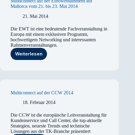
Multiconnect auf der Eurowebtainment auf
Mallorca vom 21. bis 23. Mai 2014
21. Mai 2014
Die EWT ist eine bedeutende Fachveranstaltung in
Europa mit einem exklusiven Programm,
hochwertigem Networking und interessanten
Rahmenveranstaltungen.
Weiterlesen
Multiconnect
auf
der
Eurowebtainment
auf
Mallorca
vom
Multiconnect auf der CCW 2014
21.
bis
18. Februar 2014
23.
Mai
Die CCW ist die europäische Leitveranstaltung für
2014
Kundenservice und Call Center, die top-aktuelle
Strategien, neueste Trends und technische
Lösungen aus der TK-Branche präsentiert