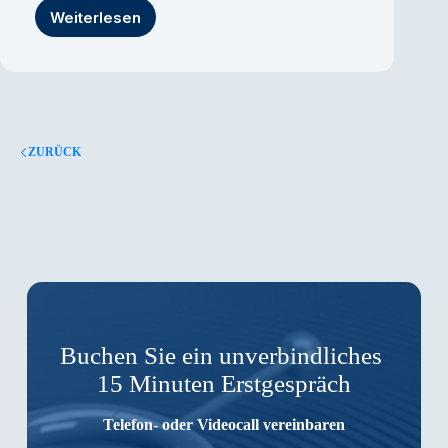
Weiterlesen
Multiconnect
auf
der
CCW
2014
ZURÜCK
Buchen Sie ein unverbindliches
15 Minuten Erstgespräch
Telefon- oder Videocall vereinbaren