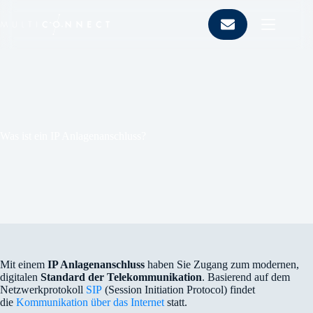
Zum
Inhalt
springen
Was ist ein IP Anlagenanschluss?
Mit einem
IP Anlagenanschluss
haben Sie Zugang zum modernen,
digitalen
Standard der
Telekommunikation
. Basierend auf dem
Netzwerkprotokoll
SIP
(Session Initiation Protocol) findet
die
Kommunikation über das Internet
statt.