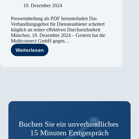
EWE
19. Dezember 2024
TEL
und
Pressemitteilung als PDF herunterladen Das
Freenet
Verhandlungsgebot für Diensteanbieter scheitert
DLS
kläglich an seiner effektiven Durchsetzbarkeit
München, 19. Dezember 2024 – Gestern hat die
Multiconnect GmbH gegen…
Weiterlesen
Pressemitteilung
zur
Untätigkeitsklage
gegen
die
Bundesnetzagentur
Buchen Sie ein unverbindliches
15 Minuten Erstgespräch