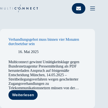
Zum
Inhalt
springen
Verhandlungs­gebot muss binnen vier Monaten
durchsetzbar sein
16. Mai 2025
Multiconnect gewinnt Untätigkeitsklage gegen
Bundesnetzagentur Pressemitteilung als PDF
herunterladen Anspruch auf fristgemäße
Entscheidung München, 14.05.2025 –
Streitbeilegungsverfahren wegen gescheiterter
Zugangsverhandlungen zu
Telekommunikationsnetzen müssen von der…
Weiterlesen
Verhandlungs­gebot
muss
binnen