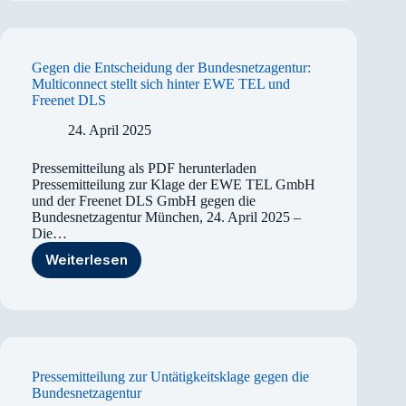
vier
Monaten
durchsetzbar
sein
Gegen die Entscheidung der Bundesnetz­­agentur:
Multiconnect stellt sich hinter EWE TEL und
Freenet DLS
24. April 2025
Pressemitteilung als PDF herunterladen
Pressemitteilung zur Klage der EWE TEL GmbH
und der Freenet DLS GmbH gegen die
Bundesnetzagentur München, 24. April 2025 –
Die…
Weiterlesen
Gegen
die
Entscheidung
der
Bundesnetz­­agentur:
Multiconnect
stellt
Pressemitteilung zur Untätigkeitsklage gegen die
sich
Bundesnetzagentur
hinter