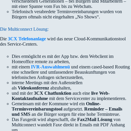
verschiedenen Generationen – bei Bürgern und Mitarbeitern –
mit einer Spanne vom Fax bis zu Webchats.
Telefonisch verabredete Terminvereinbarungen wurden von
Bürgern oftmals nicht eingehalten „No Shows“.
Die Multiconnect Lösung:
Die
3CX Telefonanlage
wird das neue Cloud-Kommunikationstool
des Service-Centers.
Dies ermöglicht es mit der App bzw. dem Webclient im
Homeoffice remote zu arbeiten,
mit einem
IVR-Auswahlmenü
und einem cased-based Routing
eine schnellere und umfassendere Beauskunftungen von
telefonischen Anfragen sicherzustellen,
interne Meetings mit den Außenstellen
als
Videokonferenz
abzuhalten,
und mit der
3CX Chatfunktion
auch eine
live Web-
Kontaktaufnahme
mit dem Servicecenter zu implementieren.
Gemeinsam mit der Kommune wird ein
Online-
Terminvereinbarungstool
aufgesetzt.
Reminder – Emails
und SMS
an die Bürger sorgen für eine hohe Termintreue.
Das Faxgerät wird abgeschafft, die
Fax2Mail Lösung
von
Multiconnect wandelt Faxe direkt in Emails mit PDF Anhang
um.