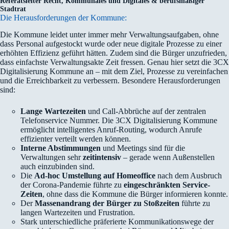
Referatsleiter Recht, Kommunales und Digitales & berufsmäßiger
Stadtrat
Die Herausforderungen der Kommune:
Die Kommune leidet unter immer mehr Verwaltungsaufgaben, ohne
dass Personal aufgestockt wurde oder neue digitale Prozesse zu einer
erhöhten Effizienz geführt hätten. Zudem sind die Bürger unzufrieden,
dass einfachste Verwaltungsakte Zeit fressen. Genau hier setzt die 3CX
Digitalisierung Kommune an – mit dem Ziel, Prozesse zu vereinfachen
und die Erreichbarkeit zu verbessern. Besondere Herausforderungen
sind:
Lange Wartezeiten
und Call-Abbrüche auf der zentralen
Telefonservice Nummer. Die 3CX Digitalisierung Kommune
ermöglicht intelligentes Anruf-Routing, wodurch Anrufe
effizienter verteilt werden können.
Interne Abstimmungen
und Meetings sind für die
Verwaltungen sehr
zeitintensiv
– gerade wenn Außenstellen
auch einzubinden sind.
Die
Ad-hoc Umstellung auf Homeoffice
nach dem Ausbruch
der Corona-Pandemie führte zu
eingeschränkten Service-
Zeiten
, ohne dass die Kommune die Bürger informieren konnte.
Der
Massenandrang der Bürger zu Stoßzeiten
führte zu
langen Wartezeiten und Frustration.
Stark unterschiedliche präferierte Kommunikationswege der